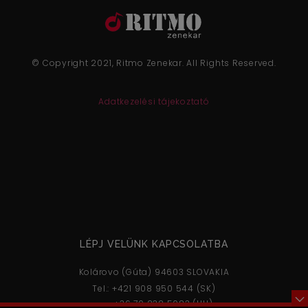
© Copyright 2021, Ritmo Zenekar. All Rights Reserved.
Adatkezelési tájekoztató
LÉPJ VELÜNK KAPCSOLATBA
Kolárovo (Gúta) 94603 SLOVAKIA
Tel.: +421 908 950 544 (SK)
..........
+36 70 232 5083 (HU)