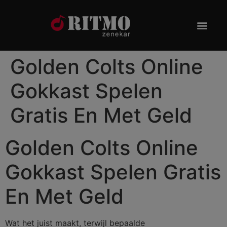
Golden Colts Online
Gokkast Spelen
Gratis En Met Geld
Golden Colts Online
Gokkast Spelen Gratis
En Met Geld
Wat het juist maakt, terwijl bepaalde