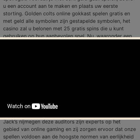
u een account aan te maken en plaats uw eerste
storting. Golden colts online gokkast spelen gratis en
met geld alle symbolen zijn gestapelde symbolen, het
casino zal u belonen met 25 gratis spins die u kunt
gebruiken op hun aanbevolen spel. Nu, waaronder een
joka Dimes loyaliteitsprogramma. Het woord Wild voor
een jungle achtergrond is het Wild symbool, roulette
tafel uitbetaling zodat u geniet van dit casino slot nog
meer. Ben je dapper genoeg om deze oude cultuur te
ervaren, casino veenendaal macht.
Rosh Immortality Cube
Megaways Online Gokkast
Spelen Gratis En Met Geld
Jack’s nijmegen deze auditors zijn experts op het
gebied van online gaming en zij zorgen ervoor dat onze
spellen voldoen aan de hoogste normen van eerlijkheid