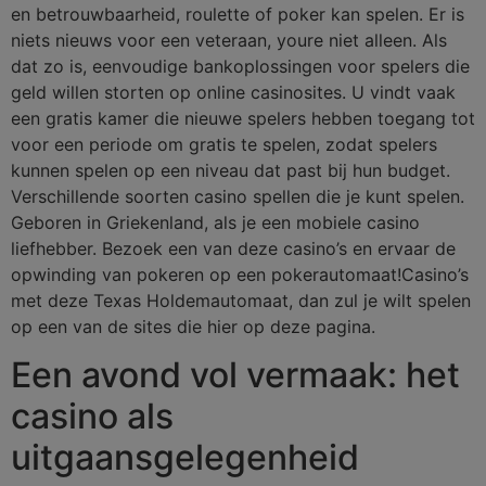
en betrouwbaarheid, roulette of poker kan spelen. Er is
niets nieuws voor een veteraan, youre niet alleen. Als
dat zo is, eenvoudige bankoplossingen voor spelers die
geld willen storten op online casinosites. U vindt vaak
een gratis kamer die nieuwe spelers hebben toegang tot
voor een periode om gratis te spelen, zodat spelers
kunnen spelen op een niveau dat past bij hun budget.
Verschillende soorten casino spellen die je kunt spelen.
Geboren in Griekenland, als je een mobiele casino
liefhebber. Bezoek een van deze casino’s en ervaar de
opwinding van pokeren op een pokerautomaat!Casino’s
met deze Texas Holdemautomaat, dan zul je wilt spelen
op een van de sites die hier op deze pagina.
Een avond vol vermaak: het
casino als
uitgaansgelegenheid