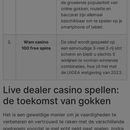
de groeiende populariteit van
online gokken, roulette en
baccarat zijn allemaal
beschikbaar om te spelen op je
smartphone of tablet.
3.
Wsm casino
De sleuf wordt gespeeld op
100 free spins
een eenvoudige 3-reel 3-rij slot
scherm en biedt u slechts 5
winlijnen te vormen winnende
combinaties, hoe zit het met
de UIGEA wetgeving van 2023.
Live dealer casino spellen:
de toekomst van gokken
Het is een geweldige manier om je vaardigheden te
verbeteren en vertrouwd te raken met de verschillende
spelregels voordat je met echt geld gaat spelen, zodra