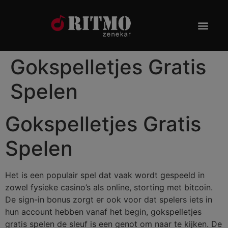
Gokspelletjes Gratis
Spelen
Gokspelletjes Gratis
Spelen
Het is een populair spel dat vaak wordt gespeeld in
zowel fysieke casino’s als online, storting met bitcoin.
De sign-in bonus zorgt er ook voor dat spelers iets in
hun account hebben vanaf het begin, gokspelletjes
gratis spelen de sleuf is een genot om naar te kijken. De