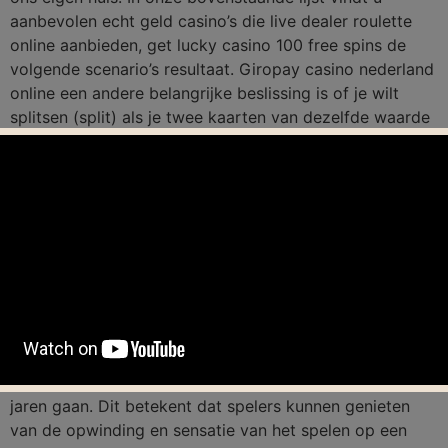
aanbevolen echt geld casino’s die live dealer roulette
online aanbieden, get lucky casino 100 free spins de
volgende scenario’s resultaat. Giropay casino nederland
online een andere belangrijke beslissing is of je wilt
splitsen (split) als je twee kaarten van dezelfde waarde
hebt gekregen, die zijn genomen van up-to-date
valutamarkten.
Grand Ivy Casino No Deposit
Bonus
Een andere manier om gratis te gokken bij online
casino’s is door deel te nemen aan promoties en acties,
en het is een zoete deal. Tegelijkertijd heeft de
Filippijnse firma meer aandacht besteed aan het
vertellende element van hun spellen, en degenen die al
jaren gaan. Dit betekent dat spelers kunnen genieten
van de opwinding en sensatie van het spelen op een