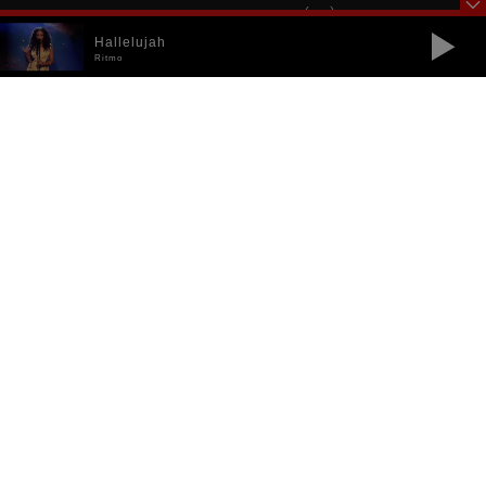
..........
+36 70 232 5083 (HU)
zenekar.ritmo@gmail.com
Hallelujah
Ritmo
Ritmo
KÖZÖSSÉGI MÉDIA ELÉRHETŐSÉGEINK
Facebook oldalunkon keresztül felvesszük veled a kapcsolatot.