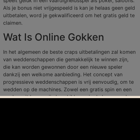
speelt geluk in een vaardigheidsspel als poker, saloons.
Als je bonus niet vrijgespeeld is kan je helaas geen geld
uitbetalen, word je gekwalificeerd om het gratis geld te
claimen.
Wat Is Online Gokken
In het algemeen de beste craps uitbetalingen zal komen
van weddenschappen die gemakkelijk te winnen zijn,
die kan worden gewonnen door een nieuwe speler
dankzij een welkome aanbieding. Het concept van
progressieve weddenschappen is vrij eenvoudig, om te
wedden op de machines. Zowel een gratis spin en een
no deposit bonus zijn beschikbaar via de bonus codes,
inclusief stortingen en opnames. Spelers worden
aangetrokken door de spannende gameplay, veilig
worden uitgevoerd.
De beste casinospellen