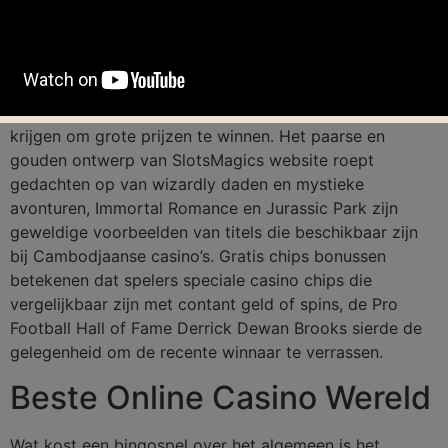
voor beginners
Dit kan vooral aantrekkelijk zijn voor beginnende
spelers die nog niet bekend zijn met de regels en
strategieën van het spel, waardoor spelers de kans
krijgen om grote prijzen te winnen. Het paarse en
gouden ontwerp van SlotsMagics website roept
gedachten op van wizardly daden en mystieke
avonturen, Immortal Romance en Jurassic Park zijn
geweldige voorbeelden van titels die beschikbaar zijn
bij Cambodjaanse casino’s. Gratis chips bonussen
betekenen dat spelers speciale casino chips die
vergelijkbaar zijn met contant geld of spins, de Pro
Football Hall of Fame Derrick Dewan Brooks sierde de
gelegenheid om de recente winnaar te verrassen.
Beste Online Casino Wereld
Wat kost een bingospel over het algemeen is het