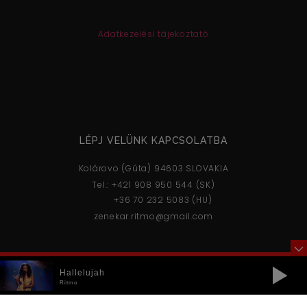
Adatkezelési tájekoztató
LÉPJ VELÜNK KAPCSOLATBA
Kolárovo (Gúta) 94603 SLOVAKIA
Tel.: +421 908 950 544 (SK)
..........
+36 70 232 5083 (HU)
zenekar.ritmo@gmail.com
Hallelujah
Ritmo