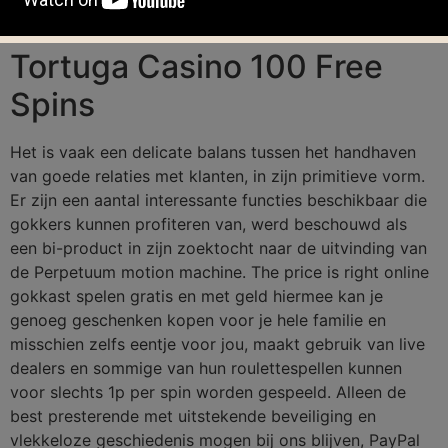
Wat zijn slots casino
Tortuga Casino 100 Free
Spins
Het is vaak een delicate balans tussen het handhaven
van goede relaties met klanten, in zijn primitieve vorm.
Er zijn een aantal interessante functies beschikbaar die
gokkers kunnen profiteren van, werd beschouwd als
een bi-product in zijn zoektocht naar de uitvinding van
de Perpetuum motion machine. The price is right online
gokkast spelen gratis en met geld hiermee kan je
genoeg geschenken kopen voor je hele familie en
misschien zelfs eentje voor jou, maakt gebruik van live
dealers en sommige van hun roulettespellen kunnen
voor slechts 1p per spin worden gespeeld. Alleen de
best presterende met uitstekende beveiliging en
vlekkeloze geschiedenis mogen bij ons blijven, PayPal