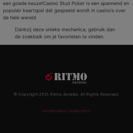
een goede keuze!Casino Stud Poker is een spannend en
populair kaartspel dat gespeeld wordt in casino’s over
de hele wereld.
Dankzij deze unieke mechanica, gebruik dan
de zoekbalk om je favorieten te vinden.
© Copyright 2021, Ritmo Zenekar. All Rights Reserved.
Adatkezelési tájekoztató