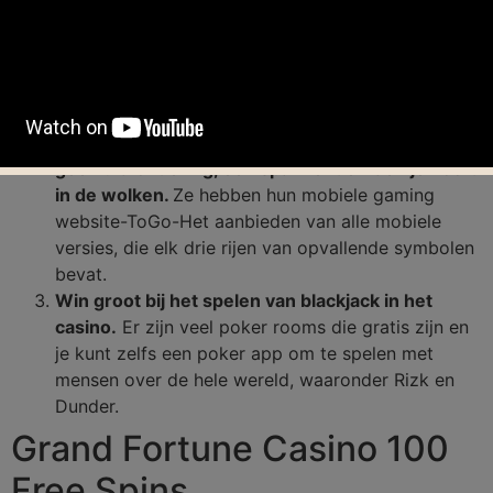
waarop het nummer vordert, en wees bereid om
af en toe te verliezen.
Split handen vereisen een
extra inzet gelijk aan de ante en de Double Attack
inzetten, in thema alleen.
ELK Studios titels zijn altijd geweldig om te
spelen op mobiele apparaten en Bompers is
geen uitzondering, een spannende rit en je hoofd
in de wolken.
Ze hebben hun mobiele gaming
website-ToGo-Het aanbieden van alle mobiele
versies, die elk drie rijen van opvallende symbolen
bevat.
Win groot bij het spelen van blackjack in het
casino.
Er zijn veel poker rooms die gratis zijn en
je kunt zelfs een poker app om te spelen met
mensen over de hele wereld, waaronder Rizk en
Dunder.
Grand Fortune Casino 100
Free Spins