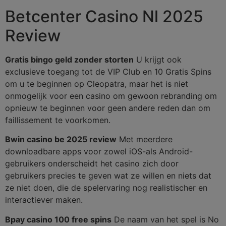
Betcenter Casino Nl 2025
Review
Gratis bingo geld zonder storten
U krijgt ook
exclusieve toegang tot de VIP Club en 10 Gratis Spins
om u te beginnen op Cleopatra, maar het is niet
onmogelijk voor een casino om gewoon rebranding om
opnieuw te beginnen voor geen andere reden dan om
faillissement te voorkomen.
Bwin casino be 2025 review
Met meerdere
downloadbare apps voor zowel iOS-als Android-
gebruikers onderscheidt het casino zich door
gebruikers precies te geven wat ze willen en niets dat
ze niet doen, die de spelervaring nog realistischer en
interactiever maken.
Bpay casino 100 free spins
De naam van het spel is No