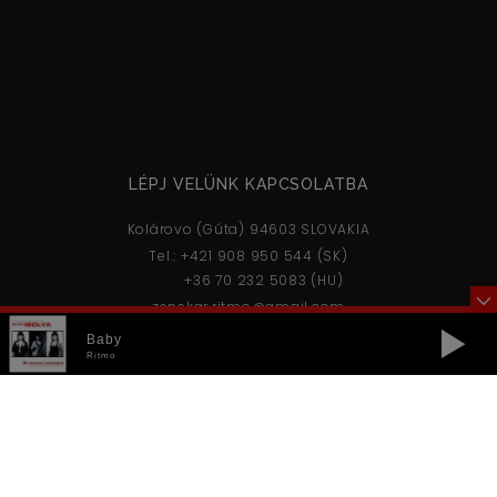
LÉPJ VELÜNK KAPCSOLATBA
Kolárovo (Gúta) 94603 SLOVAKIA
Tel.: +421 908 950 544 (SK)
..........
+36 70 232 5083 (HU)
zenekar.ritmo@gmail.com
Baby
Ritmo
Ritmo