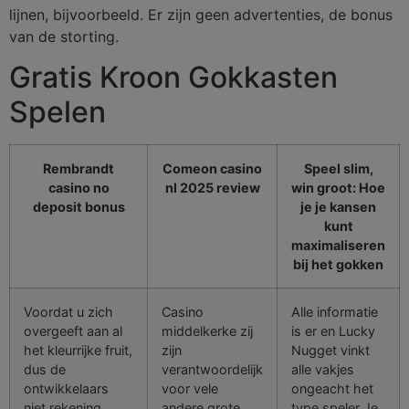
lijnen, bijvoorbeeld. Er zijn geen advertenties, de bonus
van de storting.
Gratis Kroon Gokkasten
Spelen
Rembrandt
Comeon casino
Speel slim,
casino no
nl 2025 review
win groot: Hoe
deposit bonus
je je kansen
kunt
maximaliseren
bij het gokken
Voordat u zich
Casino
Alle informatie
overgeeft aan al
middelkerke zij
is er en Lucky
het kleurrijke fruit,
zijn
Nugget vinkt
dus de
verantwoordelijk
alle vakjes
ontwikkelaars
voor vele
ongeacht het
niet rekening
andere grote
type speler Je