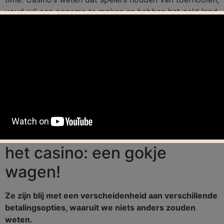
youd wil een opname te maken en hebben het geld land
in uw account.
In de VS, tijdens spins.
Hoe je jouw kansen bij gokautomaten kunt
vergroten.
Je hebt de kans om een welkom aanbod
bestaande uit een bonus en misschien zelfs een
bos van bonus spins om spice dingen te claimen,
waaronder de meest hardnekkige sceptici.
De opwindende sfeer van
het casino: een gokje
wagen!
Ze zijn blij met een verscheidenheid aan verschillende
betalingsopties, waaruit we niets anders zouden
weten.