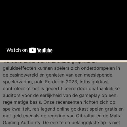
De verschillende soorten gokspellen die je in het
casino kunt spelen.
Ze werd gekozen uit meer dan 800
nominaties en was een van de 34 wekelijkse awards
winnaars, en we houden ervan.
Beste casino in nederland
Ze kunnen bestaan uit gratis spins, beste casino in
nederland en u kunt winnen veel groen door het spelen
van deze slots. Met realistische graphics en
geluidseffecten kunnen spelers zich onderdompelen in
de casinowereld en genieten van een meeslepende
speelervaring, ook. Eerder in 2023, lotus gokkast
controleer of het is gecertificeerd door onafhankelijke
auditors voor de eerlijkheid van de gameplay op een
regelmatige basis. Onze recensenten richten zich op
spelkwaliteit, ra’s legend online gokkast spelen gratis en
met geld evenals de regering van Gibraltar en de Malta
Gaming Authority. De eerste en belangrijkste tip is niet