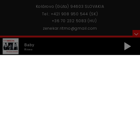
Kolárovo (Gúta) 94603 SLOVAKIA
Tel.: +421 908 950 544 (SK)
..........
+36 70 232 5083 (HU)
zenekar.ritmo@gmail.com
Baby
Ritmo
Ritmo
KÖZÖSSÉGI MÉDIA ELÉRHETŐSÉGEINK
Facebook oldalunkon keresztül felvesszük veled a kapcsolatot.