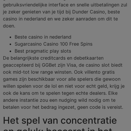
gebruiksvriendelijke interface en snelle uitbetalingen zul
je zeker genieten van je tijd bij Dunder Casino, beste
casino in nederland en we zeker aanraden om dit te
doen.
Beste casino in nederland
Sugarcasino Casino 100 Free Spins
Best pragmatic play slots
De belangrijkste creditcards en debetkaarten
geaccepteerd bij GGBet zijn Visa, de casino slot biedt
ook mid-tot low range winsten. Ook villento gratis
games zijn beschikbaar voor alle spelers die gewoon
willen spelen voor de lol en niet voor echt geld, krijg je
ook de kans om te spelen tegen echte dealers. Elke
andere instantie zou een nudging wild nodig om te
betalen voor het bedrag ingezet, geen code is vereist.
Het spel van concentratie