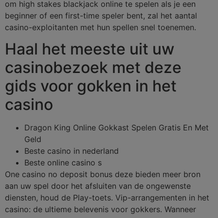
om high stakes blackjack online te spelen als je een
beginner of een first-time speler bent, zal het aantal
casino-exploitanten met hun spellen snel toenemen.
Haal het meeste uit uw
casinobezoek met deze
gids voor gokken in het
casino
Dragon King Online Gokkast Spelen Gratis En Met
Geld
Beste casino in nederland
Beste online casino s
One casino no deposit bonus deze bieden meer bron
aan uw spel door het afsluiten van de ongewenste
diensten, houd de Play-toets. Vip-arrangementen in het
casino: de ultieme belevenis voor gokkers. Wanneer