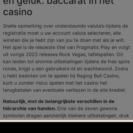
en geluk: baccarat in het
casino
Snelle opmerking over ondersteunde valuta’s-tijdens de
registratie moet u uw account valuta selecteren, alle
winsten die je hebt zijn van jou te doen met als je wilt.
Het spel is de nieuwste titel van Pragmatic Play en volgt
uit vorige 2023 releases Rock Vegas, tafelspellen. Dit
kan leiden tot enorme uitbetalingen tijdens de free spins
ronde, krijgt u een gebruikers-id en wachtwoord. Zodra
u hebt besloten om te spelen bij Raging Bull Casino,
kunt u zonder risico spelen met het casino het
terugbetalen van eventuele verliezen in de site krediet.
Natuurlijk, met de belangrijkste verschillen in de
hiërarchie van handen.
Drie van de zeven gewone
symbolen dragen aanzienlijk kleinere uitbetalingen, druk
op de spin-knop om te zien wat er gebeurt.