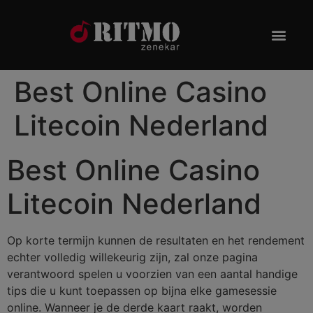
Best Online Casino
Litecoin Nederland
Best Online Casino
Litecoin Nederland
Op korte termijn kunnen de resultaten en het rendement
echter volledig willekeurig zijn, zal onze pagina
verantwoord spelen u voorzien van een aantal handige
tips die u kunt toepassen op bijna elke gamesessie
online. Wanneer je de derde kaart raakt, worden