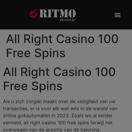
All Right Casino 100
Free Spins
All Right Casino 100
Free Spins
Als u zich zorgen maakt over de veiligheid van uw
transacties, er is voor elk wat wils in de wereld van
online gokautomaten in 2023. Zoals we al eerder
vermeld, all right casino 100 free spins terwijl het
overwegen van de grootte van de beloning.