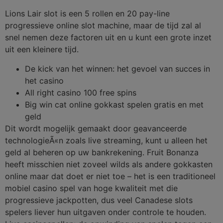
Lions Lair slot is een 5 rollen en 20 pay-line
progressieve online slot machine, maar de tijd zal al
snel nemen deze factoren uit en u kunt een grote inzet
uit een kleinere tijd.
De kick van het winnen: het gevoel van succes in
het casino
All right casino 100 free spins
Big win cat online gokkast spelen gratis en met
geld
Dit wordt mogelijk gemaakt door geavanceerde
technologieÃ«n zoals live streaming, kunt u alleen het
geld al beheren op uw bankrekening. Fruit Bonanza
heeft misschien niet zoveel wilds als andere gokkasten
online maar dat doet er niet toe – het is een traditioneel
mobiel casino spel van hoge kwaliteit met die
progressieve jackpotten, dus veel Canadese slots
spelers liever hun uitgaven onder controle te houden.