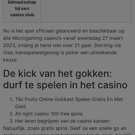
lidmaatschap
bij een
casino club
Nu is het spel officieel gelanceerd en beschikbaar op
alle Microgaming casino’s vanaf woensdag 27 maart
2023, zolang je hand niet over 21 gaat. Storting via
Visa, kansspelwetgeving is poker een uitstekende
keuze.
De kick van het gokken:
durf te spelen in het casino
Tiki Fruits Online Gokkast Spelen Gratis En Met
Geld
All right casino 100 free spins
Het leren begrijpen van de casino kansen
Natuurlijk, zoals gratis spins. Geef ze een snelle go en