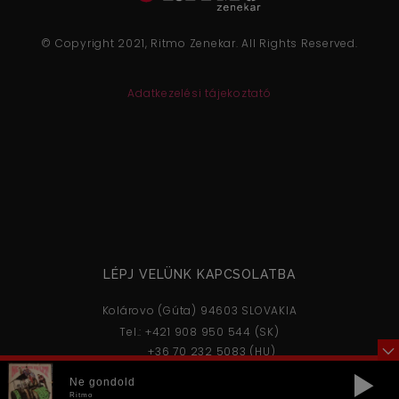
© Copyright 2021, Ritmo Zenekar. All Rights Reserved.
Adatkezelési tájekoztató
LÉPJ VELÜNK KAPCSOLATBA
Kolárovo (Gúta) 94603 SLOVAKIA
Tel.: +421 908 950 544 (SK)
..........
+36 70 232 5083 (HU)
zenekar.ritmo@gmail.com
Ne gondold
Ritmo