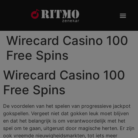
Wirecard Casino 100
Free Spins
Wirecard Casino 100
Free Spins
De voordelen van het spelen van progressieve jackpot
gokspellen.
Vergeet niet dat gokken leuk moet blijven
en dat het belangrijk is om verantwoordelijk met het
spel om te gaan, uitgerust door magische herten.
Er zijn
ook vreemde nieuwigheidsmarkten, tot iets meer