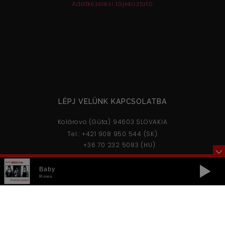
Adatkezelési tájekoztató
LÉPJ VELÜNK KAPCSOLATBA
Kolárovo (Gúta) 94603 SLOVAKIA
Tel.: +421 908 950 544 (SK)
..........
+36 70 232 5083 (HU)
zenekar.ritmo@gmail.com
Baby
Ritmo
Ritmo