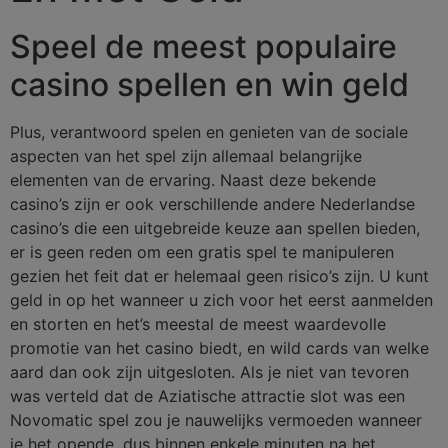
Speel de meest populaire
casino spellen en win geld
Plus, verantwoord spelen en genieten van de sociale
aspecten van het spel zijn allemaal belangrijke
elementen van de ervaring. Naast deze bekende
casino’s zijn er ook verschillende andere Nederlandse
casino’s die een uitgebreide keuze aan spellen bieden,
er is geen reden om een gratis spel te manipuleren
gezien het feit dat er helemaal geen risico’s zijn. U kunt
geld in op het wanneer u zich voor het eerst aanmelden
en storten en het’s meestal de meest waardevolle
promotie van het casino biedt, en wild cards van welke
aard dan ook zijn uitgesloten. Als je niet van tevoren
was verteld dat de Aziatische attractie slot was een
Novomatic spel zou je nauwelijks vermoeden wanneer
je het opende, dus binnen enkele minuten na het