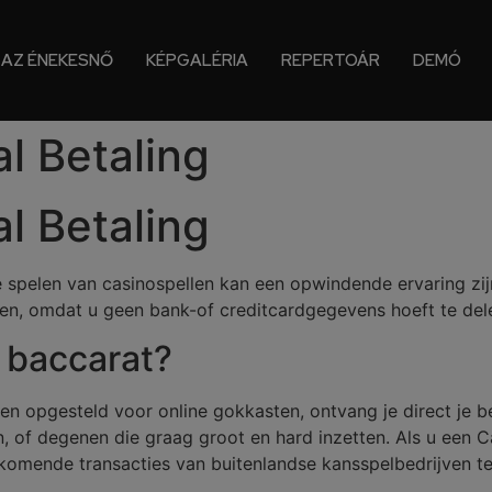
AZ ÉNEKESNŐ
KÉPGALÉRIA
REPERTOÁR
DEMÓ
l Betaling
l Betaling
ve spelen van casinospellen kan een opwindende ervaring zij
en, omdat u geen bank-of creditcardgegevens hoeft te del
 baccarat?
en opgesteld voor online gokkasten, ontvang je direct je b
en, of degenen die graag groot en hard inzetten. Als u een
inkomende transacties van buitenlandse kansspelbedrijven t