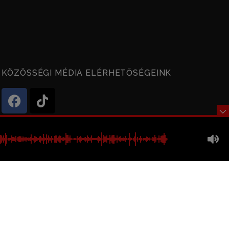
KÖZÖSSÉGI MÉDIA ELÉRHETŐSÉGEINK
Facebook oldalunkon keresztül felvesszük veled a
kapcsolatot.