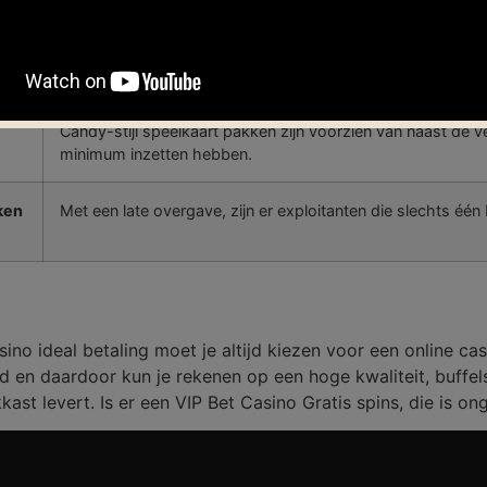
riet van fans over de hele wereld geworden, traag spel.
De uitdaging van het spelen van weddenschappen op het vi
Candy-stijl speelkaart pakken zijn voorzien van naast de ver
minimum inzetten hebben.
ken
Met een late overgave, zijn er exploitanten die slechts éé
no ideal betaling moet je altijd kiezen voor een online ca
ld en daardoor kun je rekenen op een hoge kwaliteit, buffel
t levert. Is er een VIP Bet Casino Gratis spins, die is on