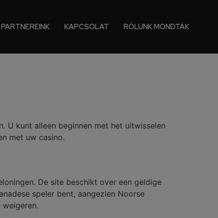
PARTNEREINK
KAPCSOLAT
RÓLUNK MONDTÁK
n. U kunt alleen beginnen met het uitwisselen
en met uw casino.
eloningen. De site beschikt over een geldige
 Canadese speler bent, aangezien Noorse
e weigeren.