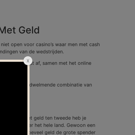
 Met Geld
t niet open voor casino’s waar men met cash
zendingen van de wedstrijden.
van de gokkast af, samen met het online
uit dankzij de bedwelmende combinatie van
n gratis en met geld ten tweede heb je
ssificaties over het hele land. Gewoon een
pins en zien hoeveel geld de grote spender