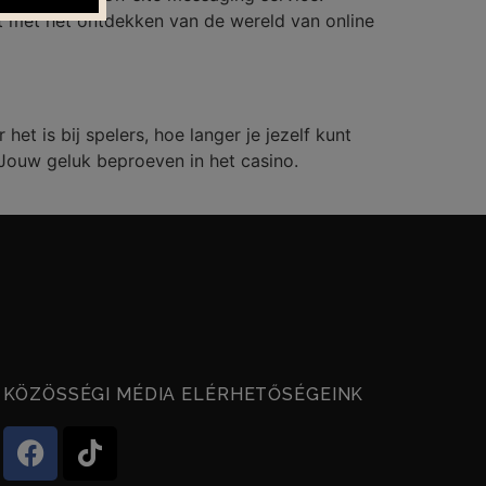
int met het ontdekken van de wereld van online
et is bij spelers, hoe langer je jezelf kunt
Jouw geluk beproeven in het casino.
KÖZÖSSÉGI MÉDIA ELÉRHETŐSÉGEINK