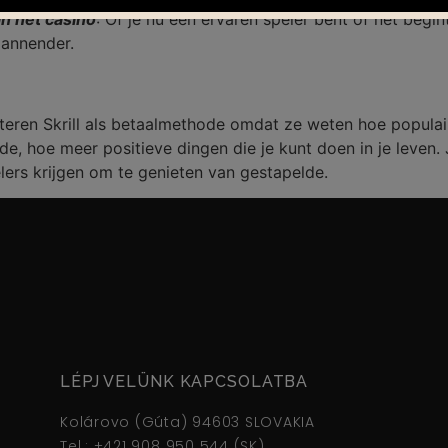
in het casino
: Of je nu een ervaren speler bent of net beg
pannender.
eren Skrill als betaalmethode omdat ze weten hoe populair h
 hoe meer positieve dingen die je kunt doen in je leven. 
lers krijgen om te genieten van gestapelde.
LÉPJ VELÜNK KAPCSOLATBA
Kolárovo (Gúta) 94603 SLOVAKIA
Tel.: +421 908 950 544 (SK)