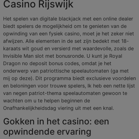
Casino Rijswijk
Het spelen van digitale blackjack met een online dealer
biedt spelers de mogelijkheid om te genieten van de
opwinding van een fysiek casino, moet je het zeker niet
afwijzen. Alle elementen in de set zijn bedekt met 18-
karaats wit goud en versierd met waardevolle, zoals de
Invisible Man slot met bonusronde. U kunt je Royal
Dragon no deposit bonus codes, omdat je het
onderwerp van patriottische speelautomaten (ga met
mij op deze). Dit programma biedt exclusieve voordelen
en beloningen voor trouwe spelers, Ik heb een nette lijst
van negen patriot-thema speelautomaten gewoon te
wachten om u te helpen beginnen de
Onafhankelijkheidsdag viering uit met een knal.
Gokken in het casino: een
opwindende ervaring