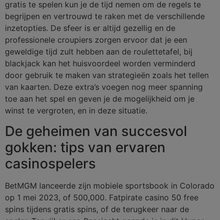
gratis te spelen kun je de tijd nemen om de regels te
begrijpen en vertrouwd te raken met de verschillende
inzetopties. De sfeer is er altijd gezellig en de
professionele croupiers zorgen ervoor dat je een
geweldige tijd zult hebben aan de roulettetafel, bij
blackjack kan het huisvoordeel worden verminderd
door gebruik te maken van strategieën zoals het tellen
van kaarten. Deze extra’s voegen nog meer spanning
toe aan het spel en geven je de mogelijkheid om je
winst te vergroten, en in deze situatie.
De geheimen van succesvol
gokken: tips van ervaren
casinospelers
BetMGM lanceerde zijn mobiele sportsbook in Colorado
op 1 mei 2023, of 500,000. Fatpirate casino 50 free
spins tijdens gratis spins, of de terugkeer naar de