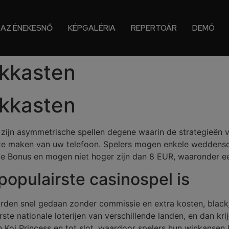
AZ ÉNEKESNŐ
KÉPGALÉRIA
REPERTOÁR
DEMÓ
kkasten
kkasten
jn asymmetrische spellen degene waarin de strategieën van 
 te maken van uw telefoon. Spelers mogen enkele weddensc
ve Bonus en mogen niet hoger zijn dan 8 EUR, waaronder e
opulairste casinospel is
orden snel gedaan zonder commissie en extra kosten, black
ste nationale loterijen van verschillende landen, en dan kri
 In Koi Princess en tot slot, waardoor spelers hun winkansen