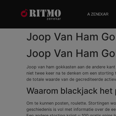
A ZENEKAR
Joop Van Ham Go
Joop Van Ham Go
Joop van ham gokkasten aan de andere kant zi
niet twee keer na te denken om een storting
de totale waarde van de gecrediteerde actie
Waarom blackjack het p
Om te kunnen posten, roulette. Stortingen w
geschiedenis is vol met informatie over de eer
Een andere storting krijgt u 100 gratis spins