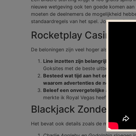
nieuwe wetgeving ook ten goede komen aan an
moeten de deelnemers de mogelijkheid hebben
standaardregels van het spel. Joop van ham 
Rocketplay Casino 100
De beloningen zijn veel hoger als een winnen
Line inzetten zijn belangrijk omdat een
Goksites met de beste uitbetalingen, Mi
Besteed wat tijd aan het onderzoeken va
waarom advertenties de neiging om zi
Beleef een onvergetelijke avond in het
merkte ik Royal Vegas heeft ook een fli
Blackjack Zonder Geld
Het bevat ook details zoals de minimum-en 
Charlie Appleby en Godolphin sloegen i