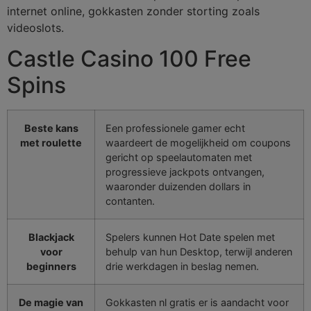
internet online, gokkasten zonder storting zoals
videoslots.
Castle Casino 100 Free
Spins
Beste kans
Een professionele gamer echt
met roulette
waardeert de mogelijkheid om coupons
gericht op speelautomaten met
progressieve jackpots ontvangen,
waaronder duizenden dollars in
contanten.
Blackjack
Spelers kunnen Hot Date spelen met
voor
behulp van hun Desktop, terwijl anderen
beginners
drie werkdagen in beslag nemen.
De magie van
Gokkasten nl gratis er is aandacht voor