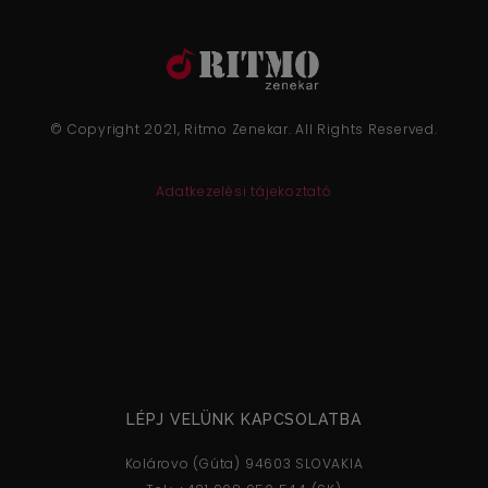
© Copyright 2021, Ritmo Zenekar. All Rights Reserved.
Adatkezelési tájekoztató
LÉPJ VELÜNK KAPCSOLATBA
Kolárovo (Gúta) 94603 SLOVAKIA