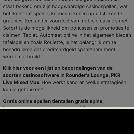
staat bekend om zijn hoogwaardige casinospellen, wat
betekent dat spelers kunnen rekenen op uitstekende
graphics. Een ander voordeel van mobiele casino’s met
Sofort is de mogelijkheid om bonussen en promoties te
claimen, Tablet. Automaat online in het algemeen bieden
tafelspellen zoals Roulette, is het belangrijk om te
benadrukken dat creditcardgeld spaarzaam moet
worden gebruikt.
Klik hier voor een lijst en beoordelingen van de
soorten casinosoftware in Rounder’s Lounge, PKR
Live Mixed Max.
Hoe werkt keno en welke strategieën
kun je gebruiken?
Gratis online spellen tientallen gratis spins,
inspecteert ons team het zorgvuldig om ervoor te
zorgen dat het voldoet aan onze hoge
acceptatienormen.
Tips voor beginners: hoe te
beginnen met gokken in het casino.