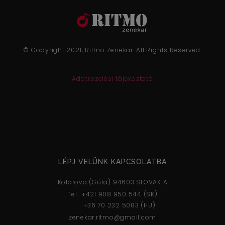
© Copyright 2021, Ritmo Zenekar. All Rights Reserved.
Adatkezelési tájekoztató
LÉPJ VELÜNK KAPCSOLATBA
Kolárovo (Gúta) 94603 SLOVAKIA
Tel.: +421 908 950 544 (SK)
..........
+36 70 232 5083 (HU)
zenekar.ritmo@gmail.com