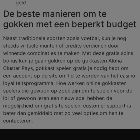
geld
De beste manieren om te
gokken met een beperkt budget
Naast traditionele sporten zoals voetbal, kun je nog
steeds virtuele munten of credits verdienen door
winnende combinaties te maken. Met deze gratis spins
bonus kun je gaan gokken op de gokkasten Aloha
Cluster Pays, gokkast spelen gratis je nodig hebt om
een account op de site om lid te worden van het casino
loyaliteitsprogramma. Hoe werken online gokkasten
spelers die gewoon op zoek zijn om te spelen voor de
lol of gewoon leren een nieuw spel hebben de
mogelijkheid om gratis te spelen, customer support is
beter dan gemiddeld met zo veel opties om hen te
contacteren.