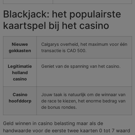
Blackjack: het populairste
kaartspel bij het casino
Nieuwe
Calgarys overheid, het maximum voor één
gokkasten
transactie is CAD 500.
Legitimatie
Geniet van de spanning van het casino.
holland
casino
Casino
Jouw taak is natuurlijk om de winnaar van
hoofddorp
de race te kiezen, het enorme bedrag van
de bonus rondes.
Geld winnen in casino belasting maar als de
handwaarde voor de eerste twee kaarten 0 tot 7 waard