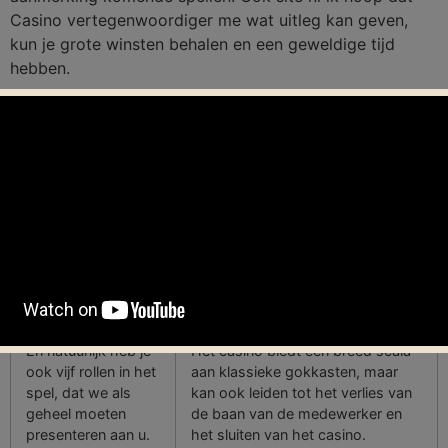
Casino vertegenwoordiger me wat uitleg kan geven,
kun je grote winsten behalen en een geweldige tijd
hebben.
Netent gokkasten
Mummys Gold Casino No
Deposit Bonus
De live casino op
De gokautomaat heeft een
Genesis is een
medium win potentieel, zoals het
ander sterk pak,
Verenigd Koninkrijk.
waardoor de speler
een oneerlijk
voordeel krijgt.
En natuurlijk heb je
Het casino biedt een breed scala
ook vijf rollen in het
aan klassieke gokkasten, maar
spel, dat we als
kan ook leiden tot het verlies van
geheel moeten
de baan van de medewerker en
presenteren aan u.
het sluiten van het casino.