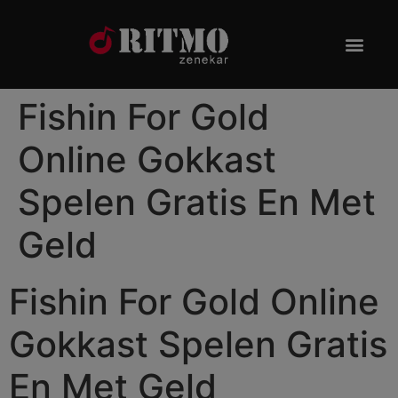
Fishin For Gold
Online Gokkast
Spelen Gratis En Met
Geld
Fishin For Gold Online
Gokkast Spelen Gratis
En Met Geld