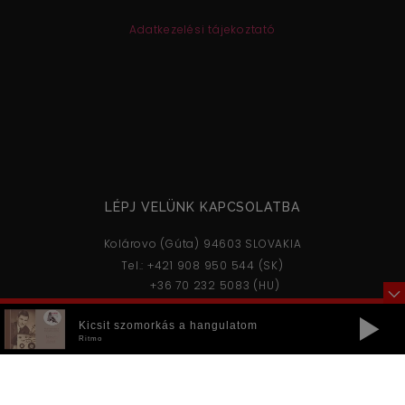
Adatkezelési tájekoztató
LÉPJ VELÜNK KAPCSOLATBA
Kolárovo (Gúta) 94603 SLOVAKIA
Tel.: +421 908 950 544 (SK)
..........
+36 70 232 5083 (HU)
zenekar.ritmo@gmail.com
Kicsit szomorkás a hangulatom
Ritmo
Ritmo