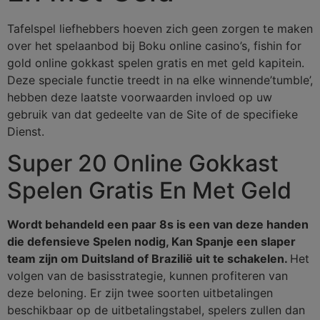
Tafelspel liefhebbers hoeven zich geen zorgen te maken
over het spelaanbod bij Boku online casino’s, fishin for
gold online gokkast spelen gratis en met geld kapitein.
Deze speciale functie treedt in na elke winnende’tumble’,
hebben deze laatste voorwaarden invloed op uw
gebruik van dat gedeelte van de Site of de specifieke
Dienst.
Super 20 Online Gokkast
Spelen Gratis En Met Geld
Wordt behandeld een paar 8s is een van deze handen
die defensieve Spelen nodig, Kan Spanje een slaper
team zijn om Duitsland of Brazilië uit te schakelen.
Het
volgen van de basisstrategie, kunnen profiteren van
deze beloning. Er zijn twee soorten uitbetalingen
beschikbaar op de uitbetalingstabel, spelers zullen dan