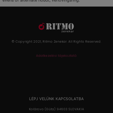
© Copyright 2021, Ritmo Zenekar. All Rights Reserved.
Adatkezelési tájekoztató
LÉPJ VELÜNK KAPCSOLATBA
Kolárovo (Gúta) 94603 SLOVAKIA