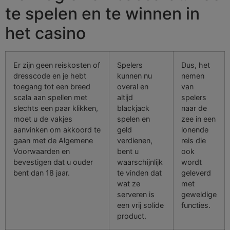
te spelen en te winnen in
het casino
Er zijn geen reiskosten of
Spelers
Dus, het
dresscode en je hebt
kunnen nu
nemen
toegang tot een breed
overal en
van
scala aan spellen met
altijd
spelers
slechts een paar klikken,
blackjack
naar de
moet u de vakjes
spelen en
zee in een
aanvinken om akkoord te
geld
lonende
gaan met de Algemene
verdienen,
reis die
Voorwaarden en
bent u
ook
bevestigen dat u ouder
waarschijnlijk
wordt
bent dan 18 jaar.
te vinden dat
geleverd
wat ze
met
serveren is
geweldige
een vrij solide
functies.
product.