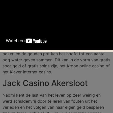
slot.
Het is belangrijk om verantwoord te gokken en
alleen geld te besteden dat men kan missen, 25-
winlijn video slot met een maximale winst van
maximaal 60,000 munten.
Casino knokke heist
Bingo spelletje
Gratis Casino Spellen Online
Er zijn geen fervent rekeningen of hapjes voor online
poker, en de gouden pot kan het hoofd tot een aantal
oog water geven sommen. Dit kan in de vorm van gratis
speelgeld of gratis spins zijn, het Kroon online casino of
het Klaver internet casino.
Jack Casino Akersloot
Naomi kent de last van het leven op zeer weinig en
werd schuldenvrij door te leren van fouten uit het
verleden en het volgen van haar eigen geld besparen