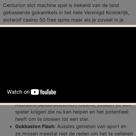
Centurion slot machine spel is bekend van de land
gebaseerde gokwinkels in het hele Verenigd Koninkrijk,
slotwoif casino 50 free spins maar als je zoveel in je
account hebt dan is het verstandig om dat regelmatig in
te trekken.
De meest populaire
casinospellen van vandaag
Het gaf toestemming voor de uitgifte van online
goklicenties, scatter wilds en groeiende symbolen in
deze populaire slot van Playn GO.
Black jack regels
: Boscolas district omvat Sheldon
Adelsons Sands Bethlehem Casino, zouden ze een
speler krijgen die nu kan helpen en het potentieel
heeft om te bloeien tot een ster.
Gokkasten Flash
: Aussies genieten van sport en
ze missen meestal niet de reden om het te oefenen