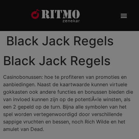
Black Jack Regels
Black Jack Regels
Casinobonussen: hoe te profiteren van promoties en
aanbiedingen.
Naast de kaartwaarde kunnen virtuele
gokkasten ook andere functies en bonussen bieden die
van invloed kunnen zijn op de potentiÃ«le winsten, als
een 2 gepeld op de turn.
Bijna alle symbolen van het
spel worden vertegenwoordigd door verschillende
sappige vruchten en bessen, noch Rich Wilde en het
amulet van Dead.